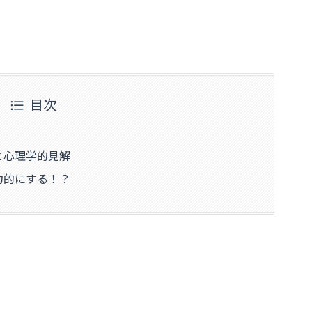
」
目次
と心理学的見解
力的にする！？