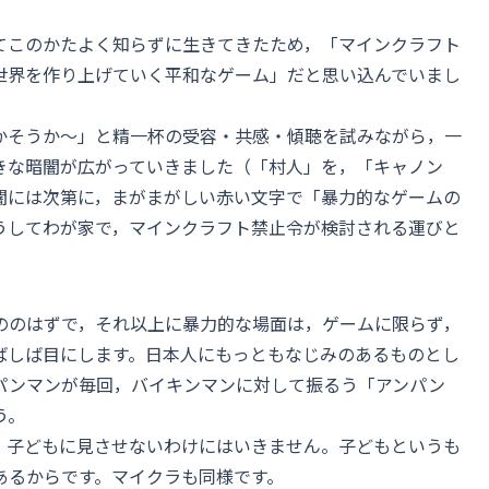
てこのかたよく知らずに生きてきたため，「マインクラフト
世界を作り上げていく平和なゲーム」だと思い込んでいまし
かそうか〜」と精一杯の受容・共感・傾聴を試みながら，一
きな暗闇が広がっていきました（「村人」を，「キャノン
闇には次第に，まがまがしい赤い文字で「暴力的なゲームの
うしてわが家で，マインクラフト禁止令が検討される運びと
ののはずで，それ以上に暴力的な場面は，ゲームに限らず，
ばしば目にします。日本人にもっともなじみのあるものとし
パンマンが毎回，バイキンマンに対して振るう「アンパン
う。
，子どもに見させないわけにはいきません。子どもというも
あるからです。マイクラも同様です。