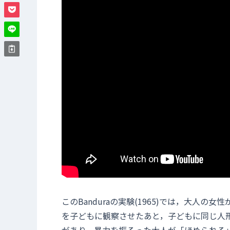
このBanduraの実験(1965)では，大人
を子どもに観察させたあと，子どもに同じ人