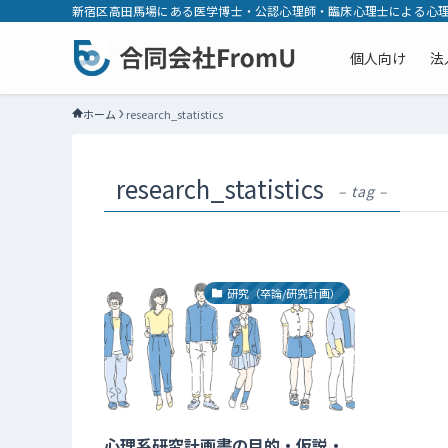
新宿区高田馬場にある医学博士・公認心理師・臨床心理士による心理
個人向け
法
ホーム
research_statistics
research_statistics
– tag –
研究（卒論/研究計画）
心理系研究計画書の目的・仮説・