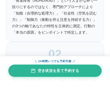
「発達障害（ADHD/ASD）」という大まかな枠で一
括りにするのではなく、専門的アプローチにより
「知能（合理的な処理力）」「社会性（空気を読む
力）」「制御力（衝動を抑え注意を持続する力）」
の3つの軸であなたの特性を立体的に測定。行動の
「本当の原因」をピンポイントで特定します。
02
＼ 24時間いつでも予約可能 ／
測定から導き出される
空き状況を見て予約する
「超・具体的」な対応戦略
同じ「忘れ物が多い」という悩みでも、原因が「知
能」か「社会性」か「制御力」かによって、選ぶべ
きライフハックや環境調整（あるいは投薬の要否）
は全く異なります。WISCやWAIS、IVA-CPT等の検
査結果を複合的に解釈し、あなた専用の「トリセツ